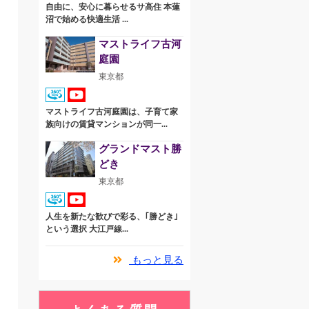
自由に、安心に暮らせるサ高住 本蓮
沼で始める快適生活 ...
マストライフ古河
庭園
東京都
マストライフ古河庭園は、子育て家
族向けの賃貸マンションが同一...
グランドマスト勝
どき
東京都
人生を新たな歓びで彩る、｢勝どき｣
という選択 大江戸線...
もっと見る