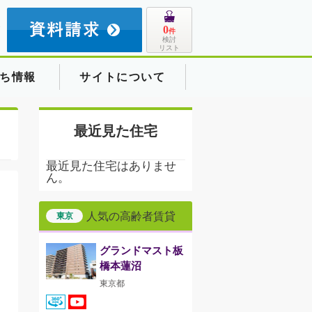
8
0
件
検討
リスト
ち情報
サイトについて
最近見た住宅
最近見た住宅はありませ
ん。
人気の高齢者賃貸
東京
グランドマスト板
橋本蓮沼
東京都