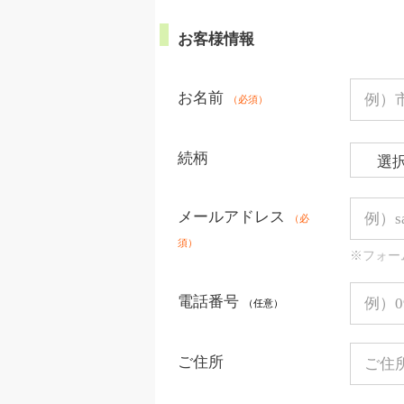
お客様情報
お名前
（必須）
続柄
メールアドレス
（必
須）
※フォー
電話番号
（任意）
ご住所