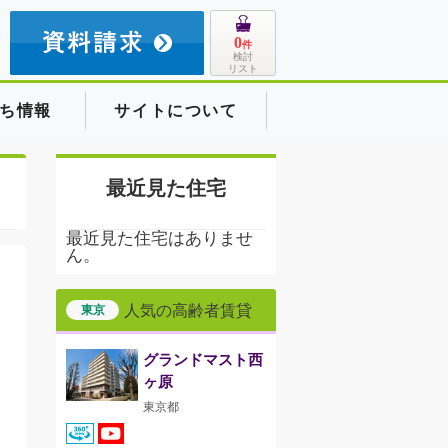
8
0
件
検討
リスト
ち情報
サイトについて
最近見た住宅
最近見た住宅はありませ
ん。
人気の高齢者賃貸
東京
グランドマスト西
ヶ原
東京都