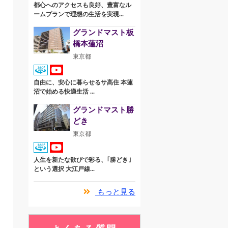
都心へのアクセスも良好、豊富なル
ームプランで理想の生活を実現...
グランドマスト板
橋本蓮沼
東京都
自由に、安心に暮らせるサ高住 本蓮
沼で始める快適生活 ...
グランドマスト勝
どき
東京都
人生を新たな歓びで彩る、｢勝どき｣
という選択 大江戸線...
もっと見る