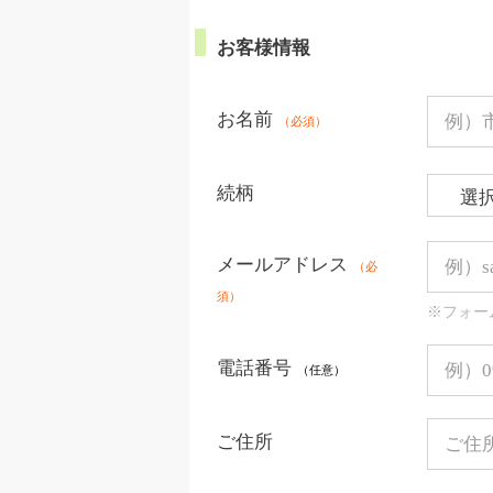
お客様情報
お名前
（必須）
続柄
メールアドレス
（必
須）
※フォー
電話番号
（任意）
ご住所