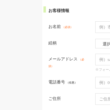
お客様情報
お名前
（必須）
続柄
メールアドレス
（必
須）
※フォー
電話番号
（任意）
ご住所