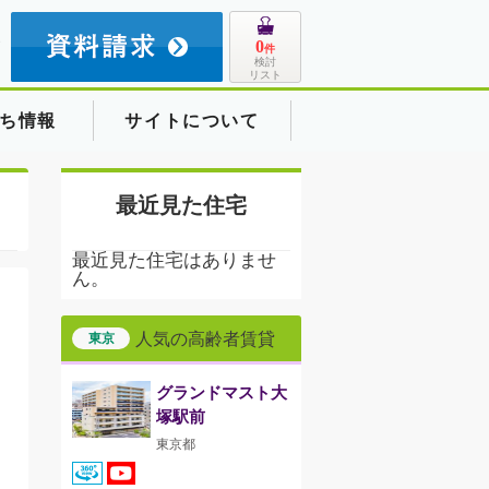
8
0
件
検討
リスト
ち情報
サイトについて
最近見た住宅
最近見た住宅はありませ
ん。
人気の高齢者賃貸
東京
グランドマスト大
塚駅前
東京都