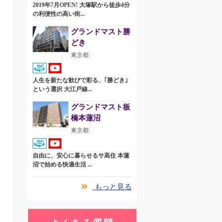
2019年7月OPEN! 大塚駅から徒歩4分
の利便性の高い街...
グランドマスト勝
どき
東京都
人生を新たな歓びで彩る、｢勝どき｣
という選択 大江戸線...
グランドマスト板
橋本蓮沼
東京都
自由に、安心に暮らせるサ高住 本蓮
沼で始める快適生活 ...
もっと見る