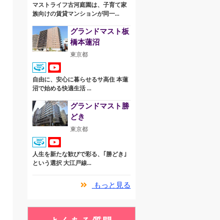
マストライフ古河庭園は、子育て家
族向けの賃貸マンションが同一...
グランドマスト板
橋本蓮沼
東京都
自由に、安心に暮らせるサ高住 本蓮
沼で始める快適生活 ...
グランドマスト勝
どき
東京都
人生を新たな歓びで彩る、｢勝どき｣
という選択 大江戸線...
もっと見る