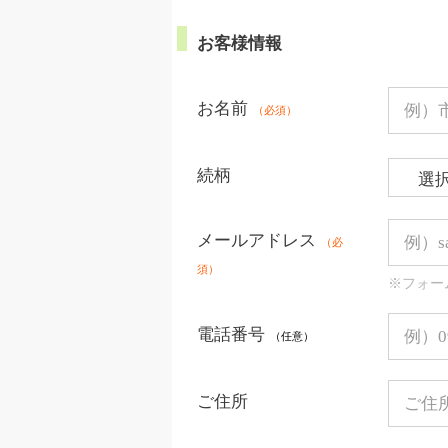
お客様情報
お名前
（必須）
続柄
メールアドレス
（必
須）
※フォー
電話番号
（任意）
ご住所