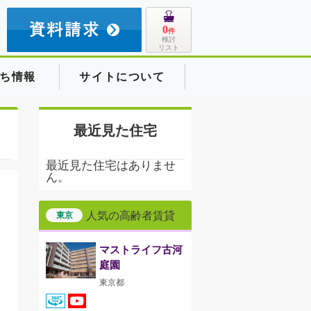
8
0
件
検討
リスト
ち情報
サイトについて
最近見た住宅
最近見た住宅はありませ
ん。
人気の高齢者賃貸
東京
マストライフ古河
庭園
東京都