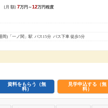
7
12
月 額
万円～
万円程度
盛岡)「一ノ関」駅 バス15分 バス下車 徒歩5分
資料をもらう
（無
見学申込する
（無
料）
料）