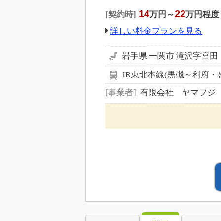
14
22
契約時
万円～
万円程度
詳しい料金プランを見る
岩手県 一関市 滝沢字宮田
JR東北本線(黒磯～利府・
事業者
有限会社 ヤマフジ