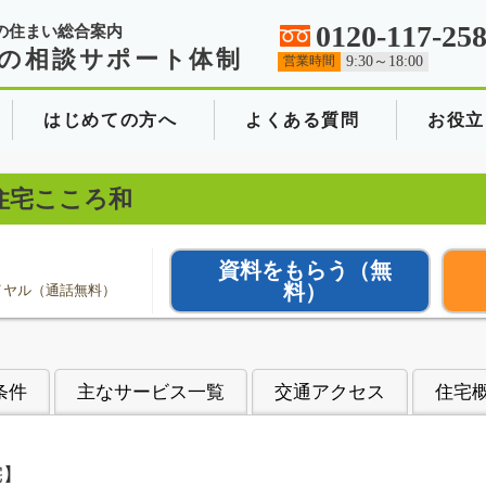
0120-117-25
の住まい総合案内
の相談サポート体制
営業時間
9:30～18:00
はじめての方へ
よくある質問
お役立
住宅こころ和
資料をもらう
（無
料）
イヤル（通話無料）
条件
主なサービス一覧
交通アクセス
住宅
宅】