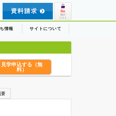
8
0
件
検討
リスト
ち情報
サイトについて
見学申込する
（無
料）
概要