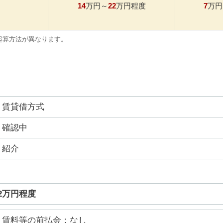
14
22
7
万円～
万円程度
万円
起算方法が異なります。
賃貸借方式
確認中
紹介
22万円程度
賃料等の前払金：なし