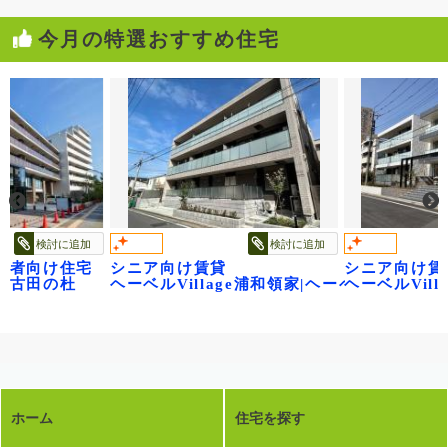
今月の特選おすすめ住宅
検討に追加
検討に追加
齢者向け住宅
シニア向け賃貸
シニア向け賃
江古田の杜
ヘーベルVillage浦和領家|ヘーベルヴィレ
ヘーベルVil
ホーム
住宅を探す