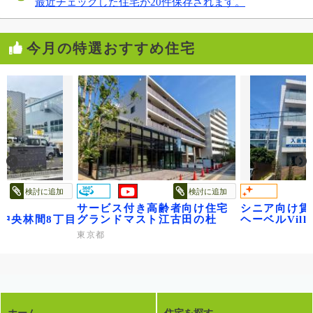
最近チェックした住宅が20件保存されます。
今月の特選おすすめ住宅
検討に追加
検討に追加
サービス付き高齢者向け住宅
シニア向け賃
age中央林間8丁目～ベル フルール～
グランドマスト江古田の杜
ヘーベルVil
東京都