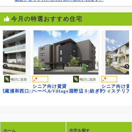
今月の特選おすすめ住宅
検討に追加
検討に追加
シニア向け賃貸
シニア向け賃
age武蔵浦和西口|コンフォートレジデンス武蔵浦和
ヘーベルVillage淵野辺Ⅱ|紡ぎ野
ウィステリア
ホーム
住宅を探す