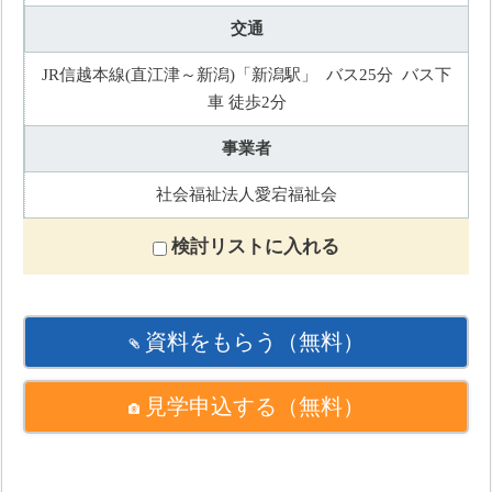
交通
JR信越本線(直江津～新潟)「新潟駅」 バス25分 バス下
車 徒歩2分
事業者
社会福祉法人愛宕福祉会
検討リストに入れる
資料をもらう
（無料）
見学申込する
（無料）