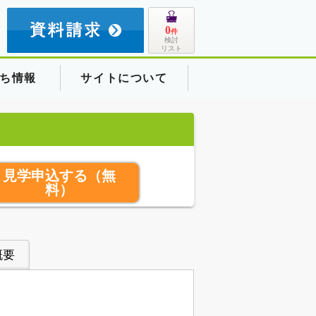
8
0
件
検討
リスト
ち情報
サイトについて
見学申込する
（無
料）
概要