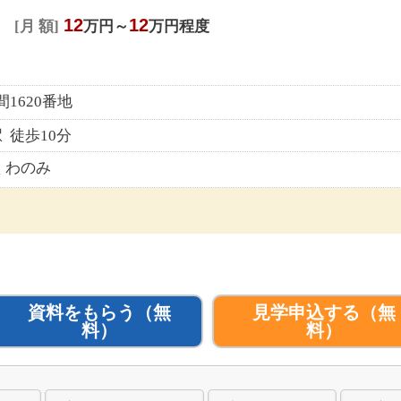
12
12
月 額
万円～
万円程度
1620番地
 徒歩10分
くわのみ
資料をもらう
（無
見学申込する
（無
料）
料）