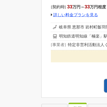
33
33
契約時
万円～
万円程度
詳しい料金プランを見る
岐阜県 恵那市 岩村町飯羽間
明知鉄道明知線「極楽」駅
事業者
特定非営利活動法人