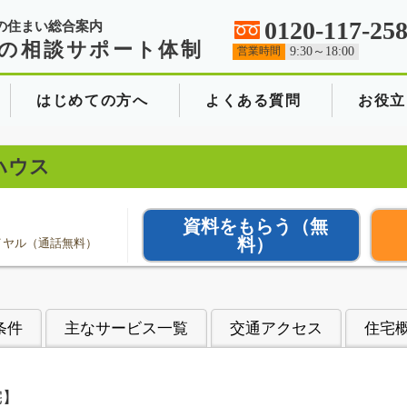
0120-117-25
の住まい総合案内
の相談サポート体制
営業時間
9:30～18:00
はじめての方へ
よくある質問
お役立
ハウス
資料をもらう
（無
料）
イヤル（通話無料）
条件
主なサービス一覧
交通アクセス
住宅
宅】