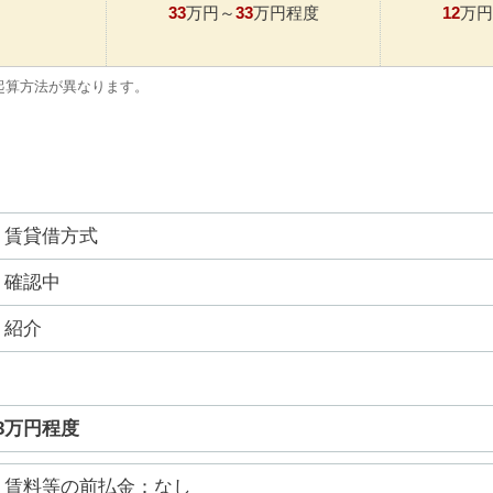
33
33
12
万円～
万円程度
万円
起算方法が異なります。
賃貸借方式
確認中
紹介
33万円程度
賃料等の前払金：なし