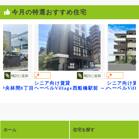
今月の特選おすすめ住宅
検討に追加
検討に追加
け賃貸
シニア向け賃貸
シニア
フルール～
illage西船橋駅前 ～パティオメープル～
ヘーベルVillage湘南台Ⅲ|シュテルン
ヘーベル
ホーム
住宅を探す