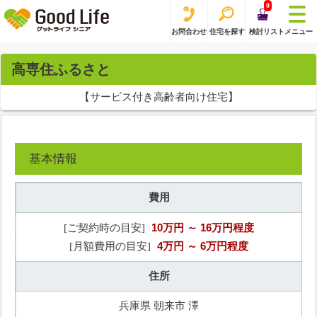
0
お問合わせ
住宅を探す
検討リスト
メニュー
高専住ふるさと
【サービス付き高齢者向け住宅】
基本情報
費用
10万円
～ 16万円程度
[ご契約時の目安]
4万円
～ 6万円程度
[月額費用の目安]
住所
兵庫県 朝来市 澤