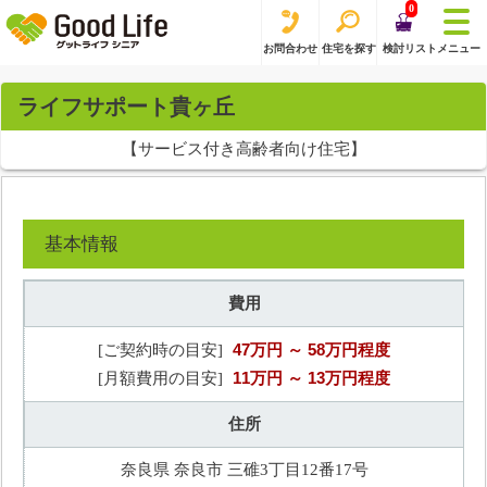
0
お問合わせ
住宅を探す
検討リスト
メニュー
ライフサポート貴ヶ丘
【サービス付き高齢者向け住宅】
基本情報
費用
47万円
～ 58万円程度
[ご契約時の目安]
11万円
～ 13万円程度
[月額費用の目安]
住所
奈良県 奈良市 三碓3丁目12番17号