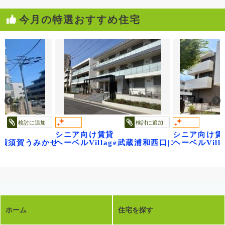
今月の特選おすすめ住宅
検討に追加
検討に追加
シニア向け賃貸
シニア向け賃
~
ge横須賀うみかぜ公園
ヘーベルVillage武蔵浦和西口|コンフォー
ヘーベルVilla
ホーム
住宅を探す