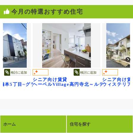
今月の特選おすすめ住宅
検討に追加
検討に追加
シニア向け賃貸
シニア向け賃
ル～
ge橋本5丁目~グランビレッジ橋本~
ヘーベルVillage高円寺北～ルティルオプス
ウィステリア
ホーム
住宅を探す