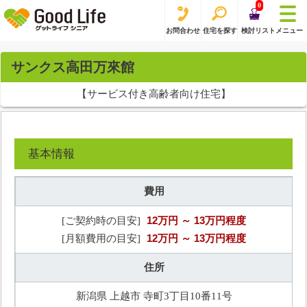
0
お問合わせ
住宅を探す
検討リスト
メニュー
サンクス高田万來館
【サービス付き高齢者向け住宅】
基本情報
費用
12万円
～ 13万円程度
[ご契約時の目安]
12万円
～ 13万円程度
[月額費用の目安]
住所
新潟県 上越市 寺町3丁目10番11号