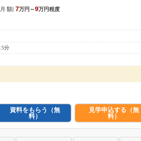
7
9
月 額
万円～
万円程度
15分
資料をもらう
（無
見学申込する
（無
料）
料）