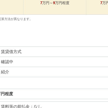
7
9
7
万円～
万円程度
万
起算方法が異なります。
賃貸借方式
確認中
紹介
万円程度
賃料等の前払金：なし