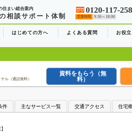
0120-117-25
の住まい総合案内
の相談サポート体制
営業時間
9:30～18:00
はじめての方へ
よくある質問
お役立
資料をもらう
（無
料）
イヤル（通話無料）
条件
主なサービス一覧
交通アクセス
住宅
宅】