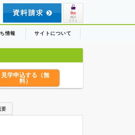
8
0
件
検討
リスト
ち情報
サイトについて
見学申込する
（無
料）
概要