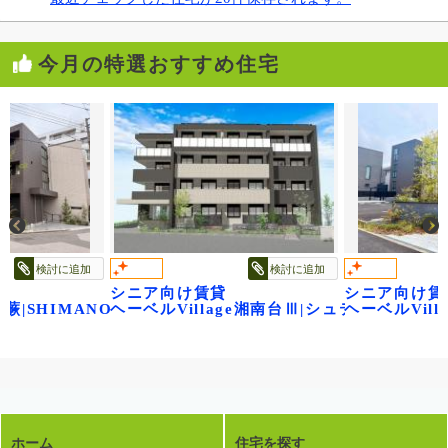
今月の特選おすすめ住宅
検討に追加
検討に追加
シニア向け賃貸
シニア向け賃
~
 蕨|SHIMANO
ヘーベルVillage湘南台Ⅲ|シュテルン湘南
ヘーベルVil
ホーム
住宅を探す