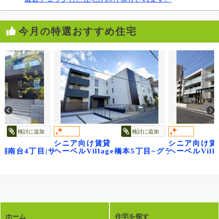
今月の特選おすすめ住宅
検討に追加
検討に追加
シニア向け賃貸
シニア向け賃
ge湘南台4丁目|サニーヒルズ湘南
ヘーベルVillage橋本5丁目~グランビレッジ
ヘーベルVil
ホーム
住宅を探す