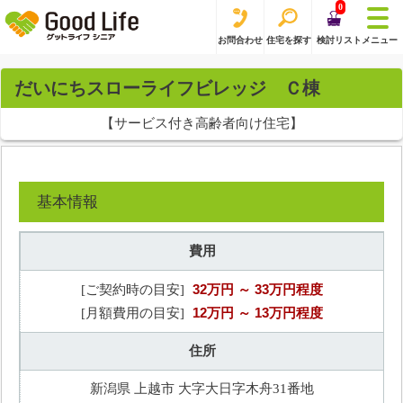
0
お問合わせ
住宅を探す
検討リスト
メニュー
だいにちスローライフビレッジ Ｃ棟
【サービス付き高齢者向け住宅】
基本情報
費用
32万円
～ 33万円程度
[ご契約時の目安]
12万円
～ 13万円程度
[月額費用の目安]
住所
新潟県 上越市 大字大日字木舟31番地