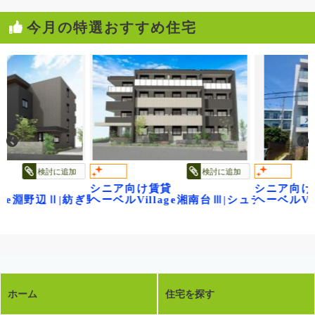
今月の特選おすすめ住宅
検討に追加
検討に追加
シニア向け賃貸
シニア向け賃
ル～
ge淵野辺Ⅱ|紡ぎ野
ヘーベルVillage湘南台Ⅲ|シュテルン湘南
ヘーベルVil
ホーム
住宅を探す