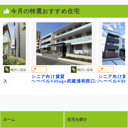
今月の特選おすすめ住宅
検討に追加
検討に追加
シニア向け賃貸
シニア向け賃
ウス
ヘーベルVillage武蔵浦和西口|コンフォー
ヘーベルVil
ホーム
住宅を探す