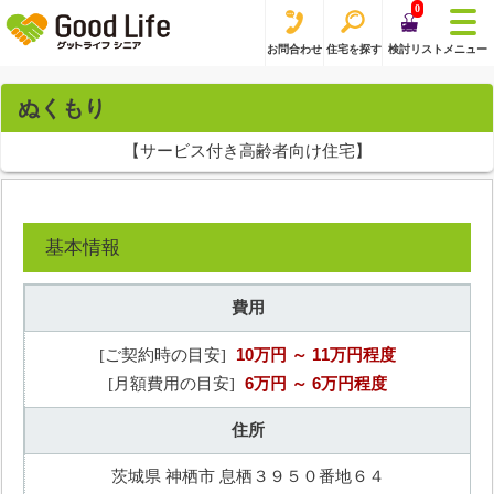
0
お問合わせ
住宅を探す
検討リスト
メニュー
ぬくもり
【サービス付き高齢者向け住宅】
基本情報
費用
10万円
～ 11万円程度
[ご契約時の目安]
6万円
～ 6万円程度
[月額費用の目安]
住所
茨城県 神栖市 息栖３９５０番地６４