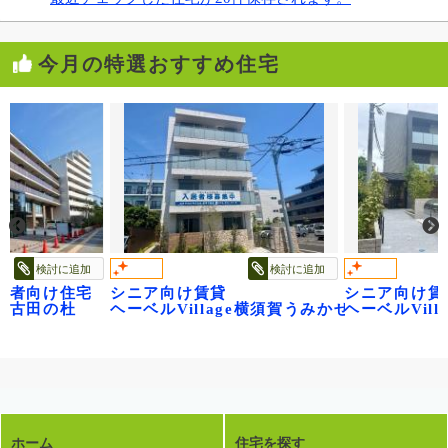
今月の特選おすすめ住宅
検討に追加
検討に追加
齢者向け住宅
シニア向け賃貸
シニア向け賃
 ベル・フロレゾン
江古田の杜
ヘーベルVillage横須賀うみかぜ公園
ヘーベルVil
ホーム
住宅を探す