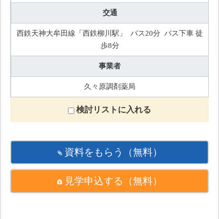
交通
西鉄天神大牟田線「西鉄柳川駅」 バス20分 バス下車 徒
歩8分
事業者
久々原調剤薬局
検討リストに入れる
資料をもらう
（無料）
見学申込する
（無料）