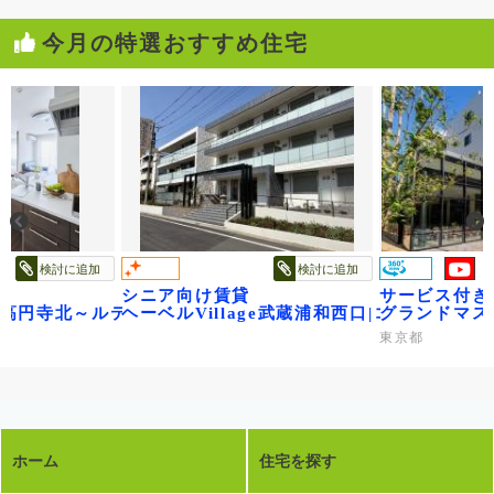
今月の特選おすすめ住宅
検討に追加
検討に追加
シニア向け賃貸
サービス付き
ル～
age高円寺北～ルティルオプス高円寺～
ヘーベルVillage武蔵浦和西口|コンフォー
グランドマス
東京都
ホーム
住宅を探す