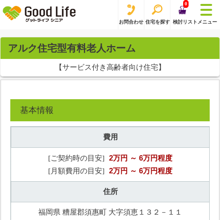
0
お問合わせ
住宅を探す
検討リスト
メニュー
アルク住宅型有料老人ホーム
【サービス付き高齢者向け住宅】
基本情報
費用
2万円
～ 6万円程度
[ご契約時の目安]
2万円
～ 6万円程度
[月額費用の目安]
住所
福岡県 糟屋郡須惠町 大字須恵１３２－１１