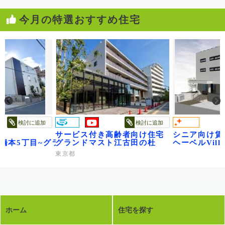
今月の特選おすすめ住宅
検討に追加
検討に追加
サービス付き高齢者向け住宅
シニア向け賃
ge橋本5丁目~グランビレッジ橋本~
グランドマスト江古田の杜
ヘーベルVil
東京都
ホーム
住宅を探す