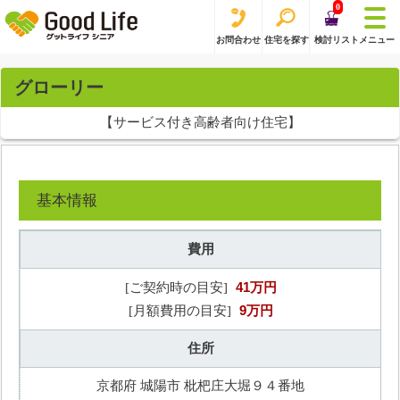
0
お問合わせ
住宅を探す
検討リスト
メニュー
グローリー
【サービス付き高齢者向け住宅】
基本情報
費用
41万円
[ご契約時の目安]
9万円
[月額費用の目安]
住所
京都府 城陽市 枇杷庄大堀９４番地