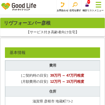
0
お問合わせ
住宅を探す
検討リスト
メニュー
リヴフォーエバー彦根
【サービス付き高齢者向け住宅】
基本情報
費用
39万円
～ 47万円程度
[ご契約時の目安]
12万円
～ 15万円程度
[月額費用の目安]
住所
滋賀県 彦根市 地蔵町73-2