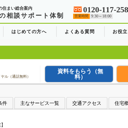
0120-117-25
の住まい総合案内
の相談サポート体制
営業時間
9:30～18:00
はじめての方へ
よくある質問
お役立
資料をもらう
（無
料）
イヤル（通話無料）
条件
主なサービス一覧
交通アクセス
住宅
宅】