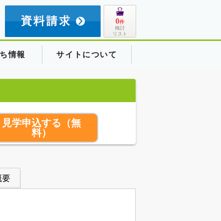
8
0
件
検討
リスト
ち情報
サイトについて
見学申込する
（無
料）
概要