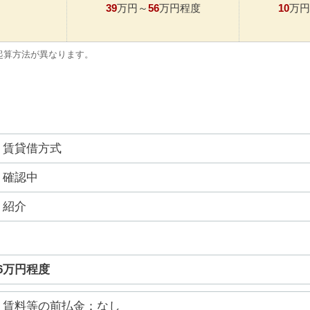
39
56
10
万円～
万円程度
万円
起算方法が異なります。
賃貸借方式
確認中
紹介
56万円程度
賃料等の前払金：なし