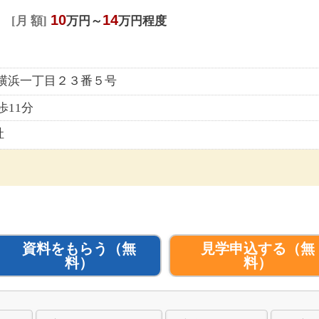
10
14
月 額
万円～
万円程度
新横浜一丁目２３番５号
歩11分
社
資料をもらう
（無
見学申込する
（無
料）
料）