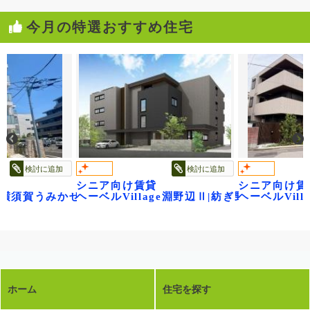
今月の特選おすすめ住宅
検討に追加
検討に追加
シニア向け賃貸
シニア向け賃
~
ge横須賀うみかぜ公園
ヘーベルVillage淵野辺Ⅱ|紡ぎ野
ヘーベルVilla
ホーム
住宅を探す