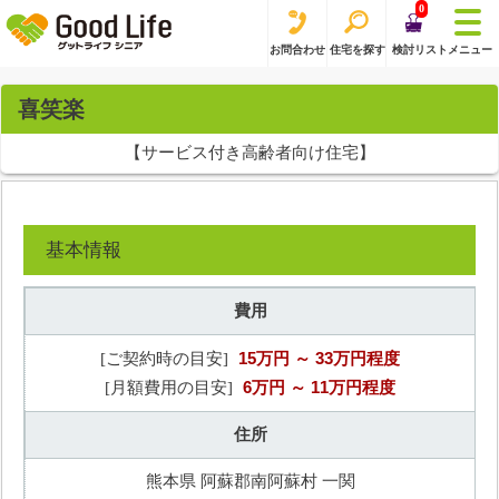
0
お問合わせ
住宅を探す
検討リスト
メニュー
喜笑楽
【サービス付き高齢者向け住宅】
基本情報
費用
15万円
～ 33万円程度
[ご契約時の目安]
6万円
～ 11万円程度
[月額費用の目安]
住所
熊本県 阿蘇郡南阿蘇村 一関