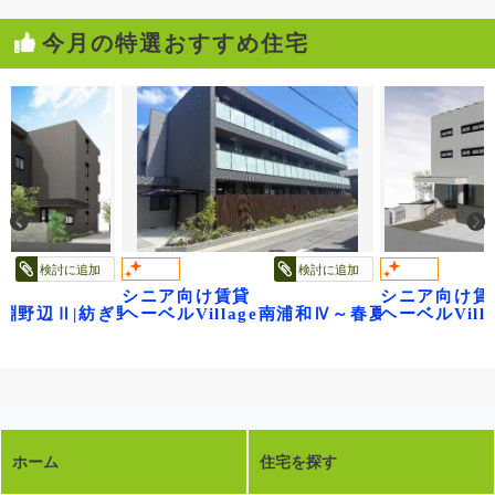
今月の特選おすすめ住宅
検討に追加
検討に追加
シニア向け賃貸
シニア向け賃
ge淵野辺Ⅱ|紡ぎ野
ヘーベルVillage南浦和Ⅳ～春夏秋冬～
ヘーベルVil
ホーム
住宅を探す