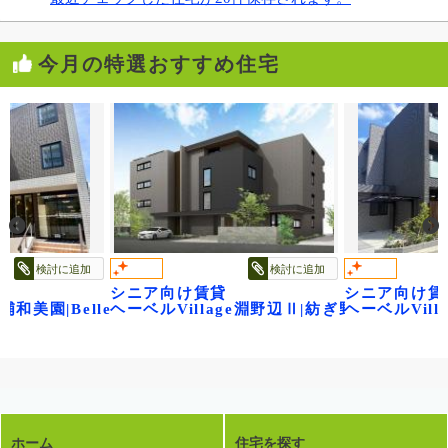
今月の特選おすすめ住宅
検討に追加
検討に追加
シニア向け賃貸
シニア向け賃
ル～
e浦和美園|Belle Floraison ベル・フロレゾン
ヘーベルVillage淵野辺Ⅱ|紡ぎ野
ヘーベルVil
ホーム
住宅を探す