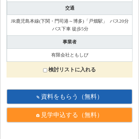
交通
JR鹿児島本線(下関・門司港～博多)「戸畑駅」 バス20分
バス下車 徒歩5分
事業者
有限会社ともしび
検討リストに入れる
資料をもらう
（無料）
見学申込する
（無料）