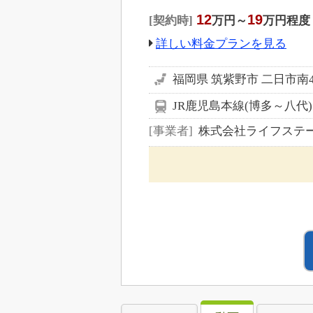
12
19
契約時
万円～
万円程度
詳しい料金プランを見る
福岡県 筑紫野市 二日市南4-
JR鹿児島本線(博多～八代
事業者
株式会社ライフステ