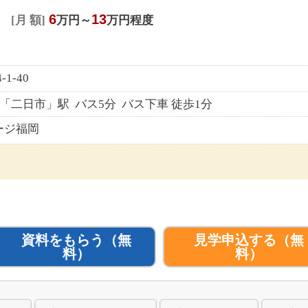
6
13
月 額
万円～
万円程度
1-40
)「二日市」駅 バス5分 バス下車 徒歩1分
ージ福岡
資料をもらう
（無
見学申込する
（無
料）
料）