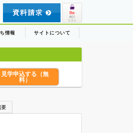
8
0
件
検討
リスト
ち情報
サイトについて
見学申込する
（無
料）
概要