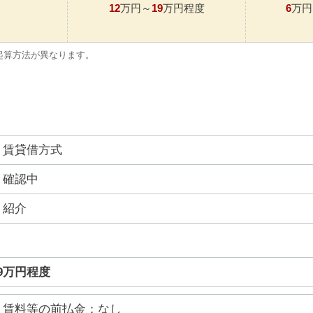
12
19
6
万円～
万円程度
万円
起算方法が異なります。
賃貸借方式
確認中
紹介
19万円程度
賃料等の前払金：なし