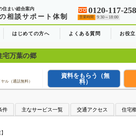
0120-117-25
の住まい総合案内
の相談サポート体制
営業時間
9:30～18:00
はじめての方へ
よくある質問
お役立
住宅万葉の郷
資料をもらう
（無
料）
イヤル（通話無料）
条件
主なサービス一覧
交通アクセス
住宅
宅】