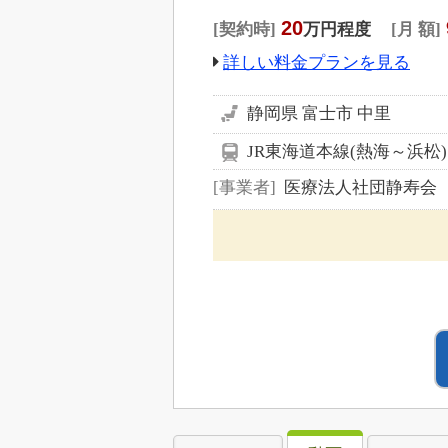
20
契約時
万円程度
月 額
詳しい料金プランを見る
静岡県 富士市 中里
JR東海道本線(熱海～浜松
事業者
医療法人社団静寿会