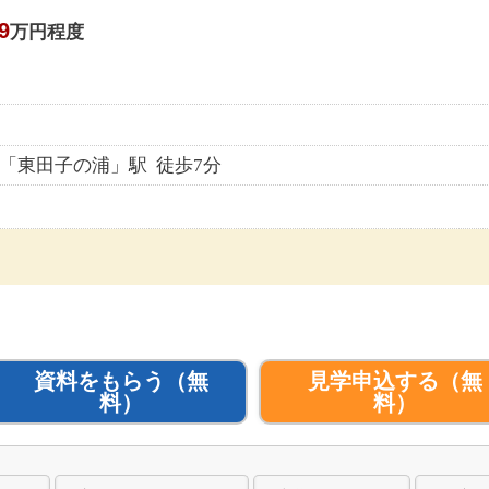
9
万円程度
)「東田子の浦」駅 徒歩7分
資料をもらう
（無
見学申込する
（無
料）
料）