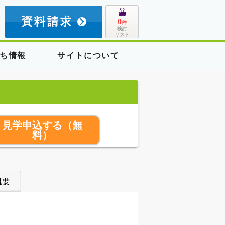
8
0
件
検討
リスト
ち情報
サイトについて
見学申込する
（無
料）
概要