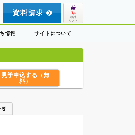
8
0
件
検討
リスト
ち情報
サイトについて
見学申込する
（無
料）
概要