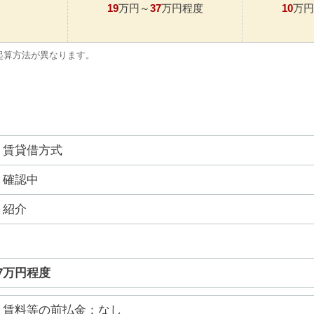
19
37
10
万円～
万円程度
万円
起算方法が異なります。
賃貸借方式
確認中
紹介
37万円程度
賃料等の前払金：なし