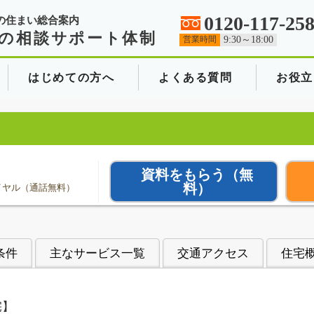
0120-117-25
の住まい総合案内
の相談サポート体制
営業時間
9:30～18:00
はじめての方へ
よくある質問
お役立
資料をもらう
（無
料）
イヤル（通話無料）
条件
主なサービス一覧
交通アクセス
住宅
宅】