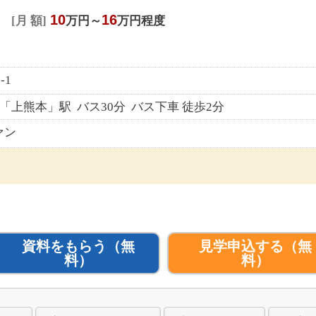
10
16
月 額
万円～
万円程度
-1
「上熊本」駅 バス30分 バス下車 徒歩2分
ァン
資料をもらう
（無
見学申込する
（無
料）
料）