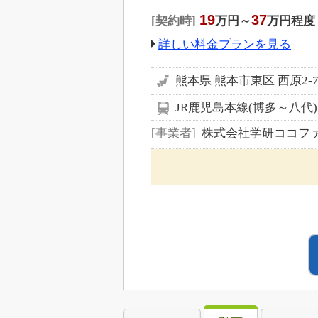
19
37
契約時
万円～
万円程度
詳しい料金プランを見る
熊本県 熊本市東区 西原2-7
JR鹿児島本線(博多～八代)
事業者
株式会社学研ココフ