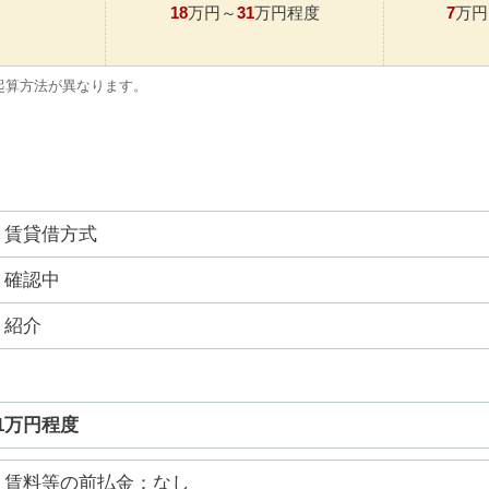
18
31
7
万円～
万円程度
万円
起算方法が異なります。
賃貸借方式
確認中
紹介
31万円程度
賃料等の前払金：なし