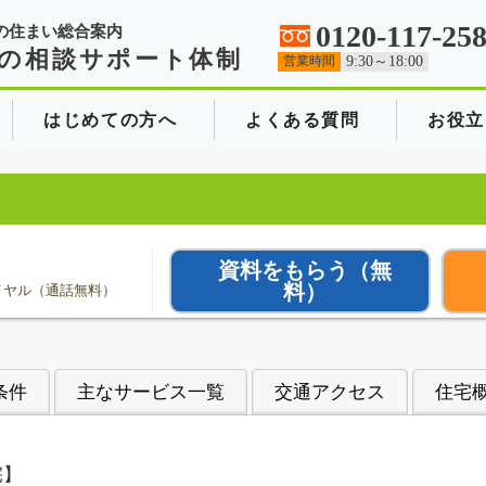
0120-117-25
の住まい総合案内
の相談サポート体制
営業時間
9:30～18:00
はじめての方へ
よくある質問
お役立
資料をもらう
（無
料）
イヤル（通話無料）
条件
主なサービス一覧
交通アクセス
住宅
宅】