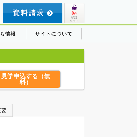
8
0
件
検討
リスト
ち情報
サイトについて
見学申込する
（無
料）
概要