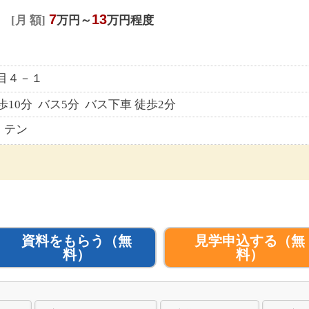
7
13
月 額
万円～
万円程度
目４－１
10分 バス5分 バス下車 徒歩2分
・テン
資料をもらう
（無
見学申込する
（無
料）
料）