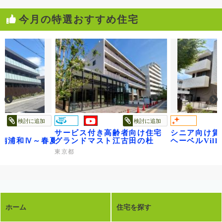
今月の特選おすすめ住宅
検討に追加
検討に追加
サービス付き高齢者向け住宅
シニア向け賃
レジデンス武蔵浦和
age南浦和Ⅳ～春夏秋冬～
グランドマスト江古田の杜
ヘーベルVilla
東京都
ホーム
住宅を探す