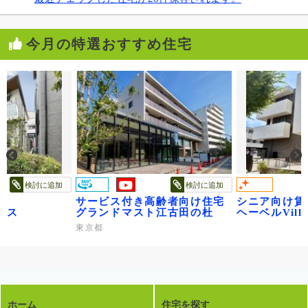
今月の特選おすすめ住宅
検討に追加
検討に追加
サービス付き高齢者向け住宅
シニア向け賃
ル～
ウス
グランドマスト江古田の杜
ヘーベルVilla
東京都
ホーム
住宅を探す