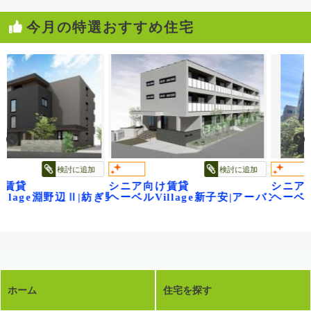
今月の特選おすすめ住宅
検討に追加
検討に追加
シニア向け賃貸
シニア向け賃
レジデンス武蔵浦和
ge淵野辺Ⅱ|紡ぎ野
ヘーベルVillage新子安|アーバンパークサイ
ヘーベルVil
ホーム
住宅を探す