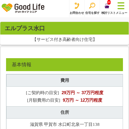
0
お問合わせ
住宅を探す
検討リスト
メニュー
エルプラス水口
【サービス付き高齢者向け住宅】
基本情報
費用
29万円
～ 37万円程度
[ご契約時の目安]
9万円
～ 12万円程度
[月額費用の目安]
住所
滋賀県 甲賀市 水口町北泉一丁目138