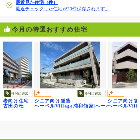
最近見た住宅（件）
最近チェックした住宅が20件保存されます。
今月の特選おすすめ住宅
検討に追加
検討に追加
齢者向け住宅
シニア向け賃貸
シニア向け賃
 ベル・フロレゾン
江古田の杜
ヘーベルVillage浦和領家|ヘーベルヴィレ
ヘーベルVilla