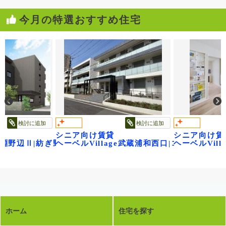
今月の特選おすすめ住宅
検討に追加
検討に追加
シニア向け賃貸
シニア向け賃
ge淵野辺Ⅱ|紡ぎ野
ヘーベルVillage武蔵浦和西口|コンフォー
ヘーベルVil
ホーム
住宅を探す