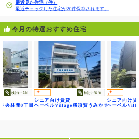
最近見た住宅（件）
最近チェックした住宅が20件保存されます。
今月の特選おすすめ住宅
検討に追加
検討に追加
シニア向け賃貸
シニア向け賃
age中央林間8丁目～ベル フルール～
ヘーベルVillage横須賀うみかぜ公園
ヘーベルVil