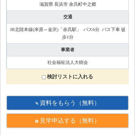
滋賀県 長浜市 余呉町中之郷
交通
JR北陸本線(米原～金沢)「余呉駅」 バス6分 バス下車 徒
歩1分
事業者
社会福祉法人大樹会
検討リストに入れる
資料をもらう
（無料）
見学申込する
（無料）