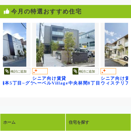
今月の特選おすすめ住宅
検討に追加
検討に追加
シニア向け賃貸
シニア向け賃
ge橋本5丁目~グランビレッジ橋本~
ヘーベルVillage中央林間8丁目～ベル フル
ウィステリア
ホーム
住宅を探す