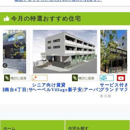
今月の特選おすすめ住宅
検討に追加
検討に追加
シニア向け賃貸
サービス付き
~
ge湘南台4丁目|サニーヒルズ湘南
ヘーベルVillage新子安|アーバンパークサイ
グランドマス
東京都
ホーム
住宅を探す