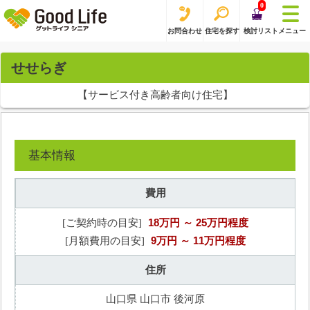
0
お問合わせ
住宅を探す
検討リスト
メニュー
せせらぎ
【サービス付き高齢者向け住宅】
基本情報
費用
18万円
～ 25万円程度
[ご契約時の目安]
9万円
～ 11万円程度
[月額費用の目安]
住所
山口県 山口市 後河原