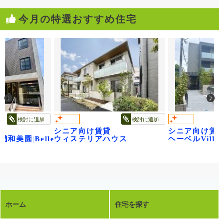
今月の特選おすすめ住宅
検討に追加
検討に追加
シニア向け賃貸
シニア向け賃
e浦和美園|Belle Floraison ベル・フロレゾン
ウィステリアハウス
ヘーベルVil
ホーム
住宅を探す