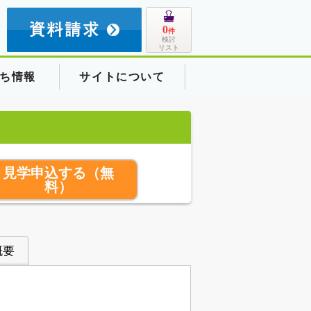
8
0
件
検討
リスト
ち情報
サイトについて
見学申込する
（無
料）
概要