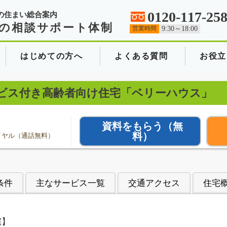
0120-117-25
の住まい総合案内
の相談サポート体制
営業時間
9:30～18:00
はじめての方へ
よくある質問
お役立
ビス付き高齢者向け住宅「ベリーハウス」
資料をもらう
（無
料）
イヤル（通話無料）
条件
主なサービス一覧
交通アクセス
住宅
宅】