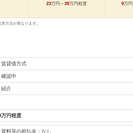
23
39
9
万円～
万円程度
万円
起算方法が異なります。
賃貸借方式
確認中
紹介
39万円程度
賃料等の前払金：なし