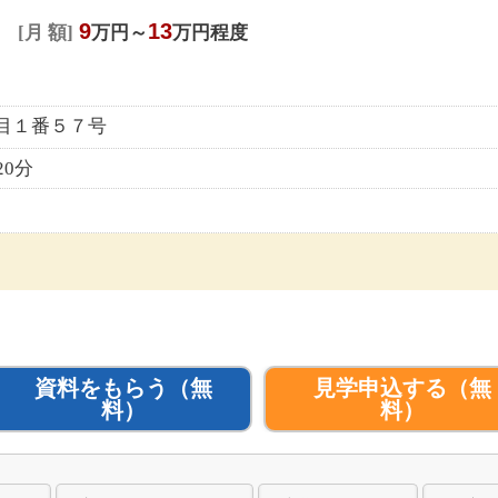
9
13
月 額
万円～
万円程度
丁目１番５７号
20分
資料をもらう
（無
見学申込する
（無
料）
料）