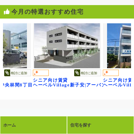
今月の特選おすすめ住宅
検討に追加
検討に追加
シニア向け賃貸
シニア向け賃
 ベル・フロレゾン
age中央林間8丁目～ベル フルール～
ヘーベルVillage新子安|アーバンパークサイ
ヘーベルVil
ホーム
住宅を探す