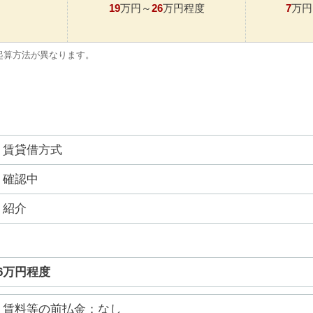
19
26
7
万円～
万円程度
万円
起算方法が異なります。
賃貸借方式
確認中
紹介
26万円程度
賃料等の前払金：なし