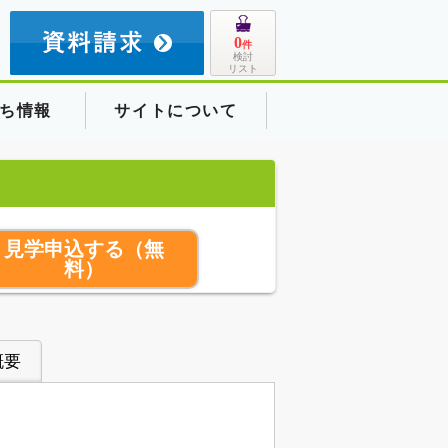
8
0
件
検討
リスト
ち情報
サイトについて
見学申込する
（無
料）
概要