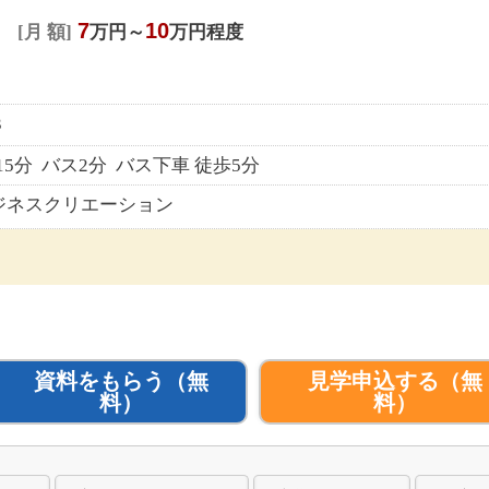
7
10
月 額
万円～
万円程度
3
5分 バス2分 バス下車 徒歩5分
ジネスクリエーション
資料をもらう
（無
見学申込する
（無
料）
料）