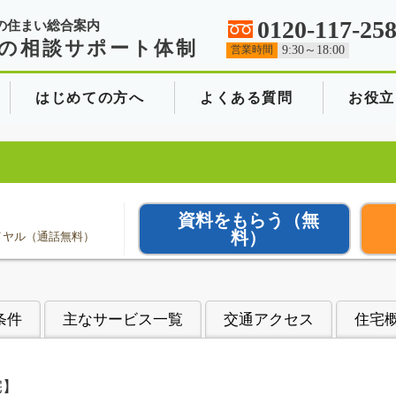
0120-117-25
の住まい総合案内
の相談サポート体制
営業時間
9:30～18:00
はじめての方へ
よくある質問
お役立
資料をもらう
（無
料）
イヤル（通話無料）
条件
主なサービス一覧
交通アクセス
住宅
宅】