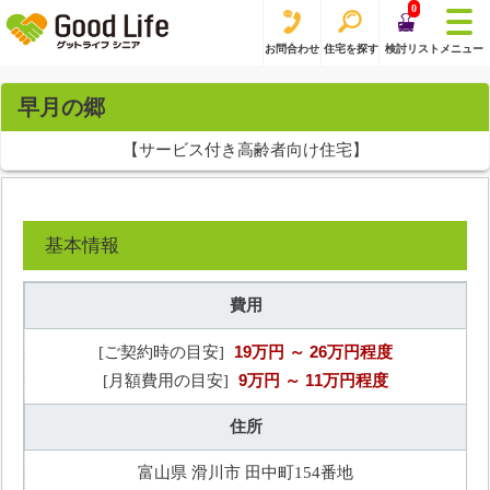
0
お問合わせ
住宅を探す
検討リスト
メニュー
早月の郷
【サービス付き高齢者向け住宅】
基本情報
費用
19万円
～ 26万円程度
[ご契約時の目安]
9万円
～ 11万円程度
[月額費用の目安]
住所
富山県 滑川市 田中町154番地