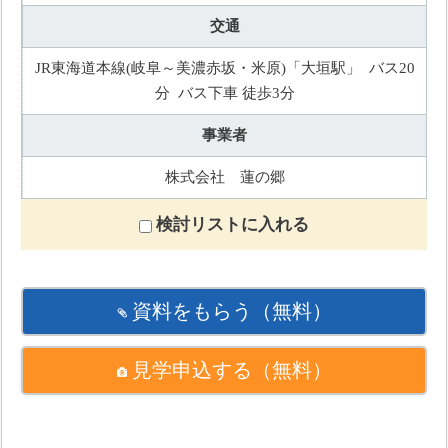
交通
JR東海道本線(岐阜～美濃赤坂・米原)「大垣駅」 バス20
分 バス下車 徒歩3分
事業者
株式会社 蓮の郷
検討リストに入れる
資料をもらう
（無料）
見学申込する
（無料）