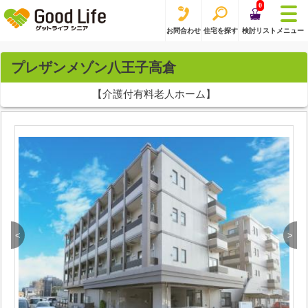
0
お問合わせ
住宅を探す
検討リスト
メニュー
プレザンメゾン八王子高倉
【介護付有料老人ホーム】
<
>