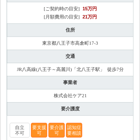
15万円
[ご契約時の目安]
21万円
[月額費用の目安]
住所
東京都八王子市高倉町17-3
交通
JR八高線(八王子～高麗川)「北八王子駅」 徒歩7分
事業者
株式会社ケア21
要介護度
自立
要支援
要介護
認知症
不可
可
可
要相談