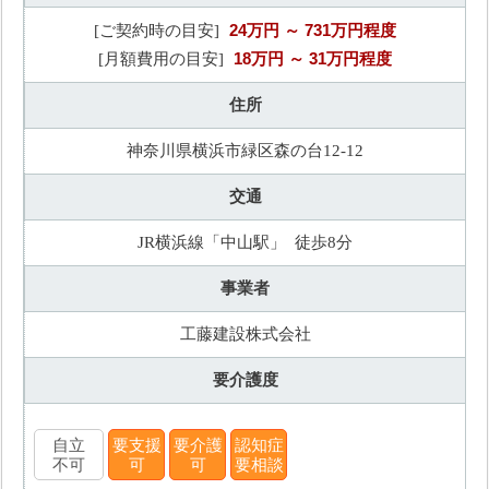
24万円
～ 731万円程度
[ご契約時の目安]
18万円
～ 31万円程度
[月額費用の目安]
住所
神奈川県横浜市緑区森の台12-12
交通
JR横浜線「中山駅」 徒歩8分
事業者
工藤建設株式会社
要介護度
自立
要支援
要介護
認知症
不可
可
可
要相談