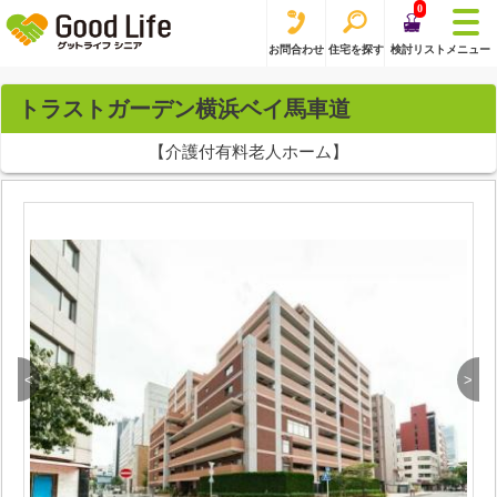
0
お問合わせ
住宅を探す
検討リスト
メニュー
トラストガーデン横浜ベイ馬車道
【介護付有料老人ホーム】
<
>