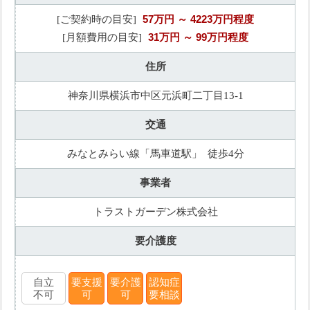
57万円
～ 4223万円程度
[ご契約時の目安]
31万円
～ 99万円程度
[月額費用の目安]
住所
神奈川県横浜市中区元浜町二丁目13-1
交通
みなとみらい線「馬車道駅」 徒歩4分
事業者
トラストガーデン株式会社
要介護度
自立
要支援
要介護
認知症
不可
可
可
要相談