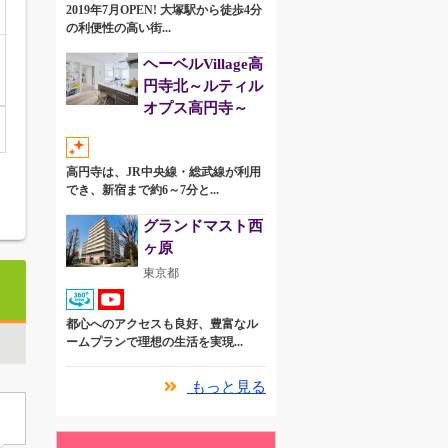
2019年7月OPEN! 大塚駅から徒歩4分
の利便性の高い街...
ヘーベルVillage高
円寺北～ルティル
オプス高円寺～
高円寺は、JR中央線・総武線が利用
でき、新宿まで約6～7分と...
グランドマスト西
ヶ原
東京都
」
都心へのアクセスも良好、豊富なル
ームプランで理想の生活を実現...
もっと見る