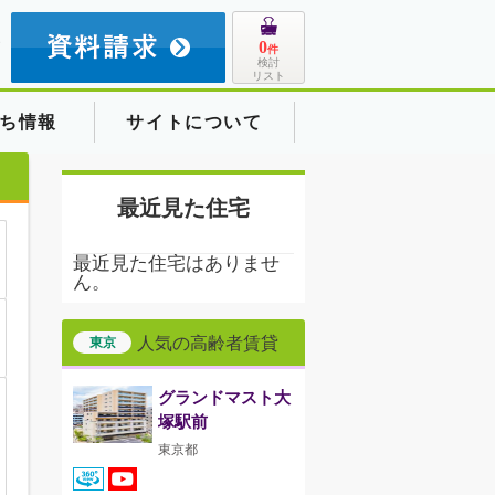
8
0
件
検討
リスト
ち情報
サイトについて
最近見た住宅
最近見た住宅はありませ
ん。
人気の高齢者賃貸
東京
グランドマスト大
塚駅前
東京都