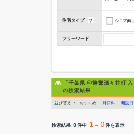
住宅タイプ
シニア向
フリーワード
「千葉県 印旛郡酒々井町 
の検索結果
並び替え
：
おすすめ
月額料
開設日
1
0
0
検索結果
件中
～
件を表示