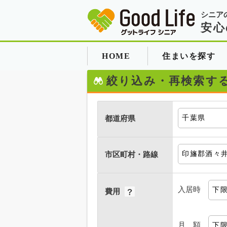
シニア
安心
HOME
住まいを探す
絞り込み・再検索す
都道府県
市区町村・路線
入居時
費用
月 額