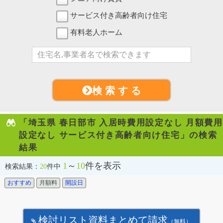
サービス付き高齢者向け住宅
有料老人ホーム
検 索 す る
「埼玉県 春日部市 入居時費用設定なし 月額費用
設定なし サービス付き高齢者向け住宅」の検索
結果
1
～
10
件を表示
検索結果：
20
件中
おすすめ
月額料
開設日
検討リスト資料まとめて請求
（無料）