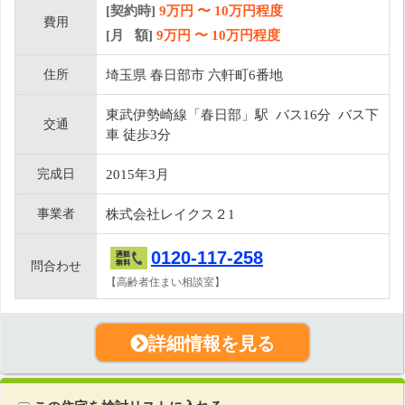
[契約時]
9万円
〜
10
万円程度
費用
[月 額]
9
万円 〜
10
万円程度
住所
埼玉県 春日部市 六軒町6番地
東武伊勢崎線「春日部」駅 バス16分 バス下
交通
車 徒歩3分
完成日
2015年3月
事業者
株式会社レイクス２1
0120-117-258
問合わせ
【高齢者住まい相談室】
詳細情報を見る