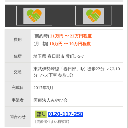
[契約時]
21万円
〜
22
万円程度
費用
[月 額]
10
万円 〜
10
万円程度
住所
埼玉県 春日部市 豊町3-5-7
東武伊勢崎線「春日部」駅 徒歩22分 バス10
交通
分 バス下車 徒歩1分
完成日
2017年3月
事業者
医療法人みやび会
0120-117-258
問合わせ
【高齢者住まい相談室】