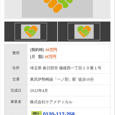
[契約時]
10万円
費用
[月 額]
10
万円
住所
埼玉県 春日部市 備後西一丁目１０番１号
交通
東武伊勢崎線「一ノ割」駅 徒歩10分
完成日
2022年4月
事業者
株式会社ケアメディカル
0120-117-258