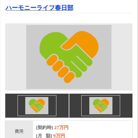
ハーモニーライフ春日部
[契約時]
27万円
費用
[月 額]
9
万円